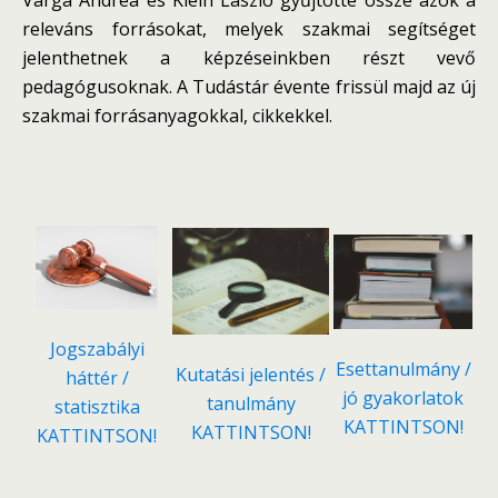
Varga Andrea és Klein László gyűjtötte össze azok a
releváns forrásokat, melyek szakmai segítséget
jelenthetnek a képzéseinkben részt vevő
pedagógusoknak. A Tudástár évente frissül majd az új
szakmai forrásanyagokkal, cikkekkel.
Jogszabályi
Esettanulmány /
Kutatási jelentés /
háttér /
jó gyakorlatok
tanulmány
statisztika
KATTINTSON!
KATTINTSON!
KATTINTSON!