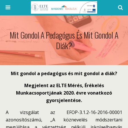
Mit Gondol A Pedagógus És Mit Gondol A
Diák?
Mit gondol a pedagógus és mit gondol a diák?
Megjelent az ELTE Mérés, Érékelés
Munkacsoportjának 2020. évre vonatkozó
gyorsjelentése.
A vizsgálat az EFOP-3.1.2-16-2016-00001
azonosítószámú, „A köznevelés módszertani
megújítása a végzettség nélküli iskolaelhagyás