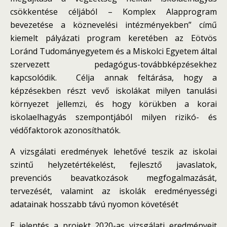
csökkentése céljából – Komplex Alapprogram
bevezetése a köznevelési intézményekben” című
kiemelt pályázati program keretében az Eötvös
Loránd Tudományegyetem és a Miskolci Egyetem által
szervezett pedagógus-továbbképzésekhez
kapcsolódik. Célja annak feltárása, hogy a
képzésekben részt vevő iskolákat milyen tanulási
környezet jellemzi, és hogy körükben a korai
iskolaelhagyás szempontjából milyen rizikó- és
védőfaktorok azonosíthatók.
A vizsgálati eredmények lehetővé teszik az iskolai
szintű helyzetértékelést, fejlesztő javaslatok,
prevenciós beavatkozások megfogalmazását,
tervezését, valamint az iskolák eredményességi
adatainak hosszabb távú nyomon követését
E jelentés a projekt 2020-as vizsgálati eredményeit